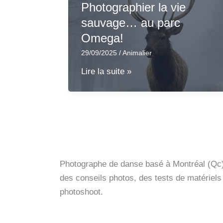
Photographier la vie
sauvage… au parc
Omega!
29/09/2025
/
Animalier
Photographier
Lire la suite »
la
vie
sauvage…
au
parc
Omega!
Photographe de danse basé à Montréal (Qc),
des conseils photos, des tests de matériel
photoshoot.