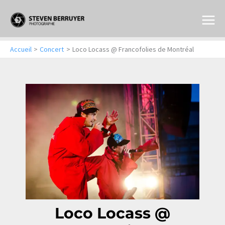
Aller
au
contenu
Accueil
Concert
Loco Locass @ Francofolies de Montréal
Loco Locass @