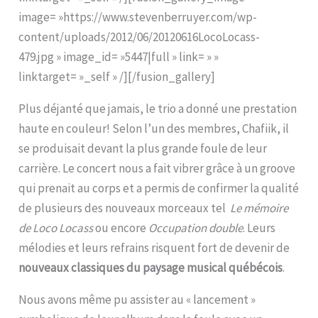
image= »https://www.stevenberruyer.com/wp-
content/uploads/2012/06/20120616LocoLocass-
479.jpg » image_id= »5447|full » link= » »
linktarget= »_self » /][/fusion_gallery]
Plus déjanté que jamais, le trio a donné une prestation
haute en couleur! Selon l’un des membres, Chafiik, il
se produisait devant la plus grande foule de leur
carrière. Le concert nous a fait vibrer grâce à un groove
qui prenait au corps et a permis de confirmer la qualité
de plusieurs des nouveaux morceaux tel
Le mémoire
de Loco Locass
ou encore
Occupation double
. Leurs
mélodies et leurs refrains risquent fort de devenir de
nouveaux classiques du paysage musical québécois
.
Nous avons même pu assister au « lancement »