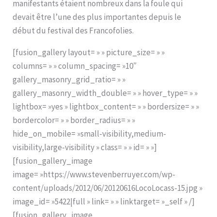
manifestants étaient nombreux dans la foule qui
devait être l’une des plus importantes depuis le
début du festival des Francofolies.
[fusion_gallery layout= » » picture_size= » »
columns= » » column_spacing= »10″
gallery_masonry_grid_ratio= » »
gallery_masonry_width_double= » » hover_type= » »
lightbox= »yes » lightbox_content= » » bordersize= » »
bordercolor= » » border_radius= » »
hide_on_mobile= »small-visibility,medium-
visibility,large-visibility » class= » » id= » »]
[fusion_gallery_image
image= »https://www.stevenberruyer.com/wp-
content/uploads/2012/06/20120616LocoLocass-15.jpg »
image_id= »5422|full » link= » » linktarget= »_self » /]
[fusion_gallery_image