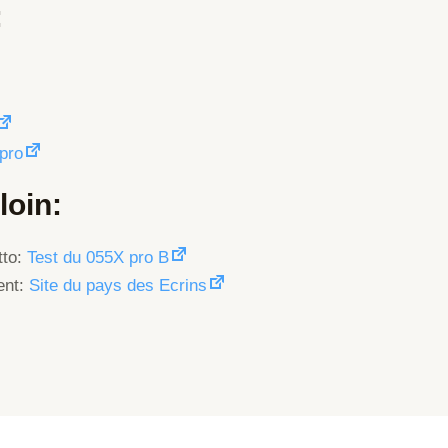
:
pro
loin:
tto:
Test du 055X pro B
ent:
Site du pays des Ecrins