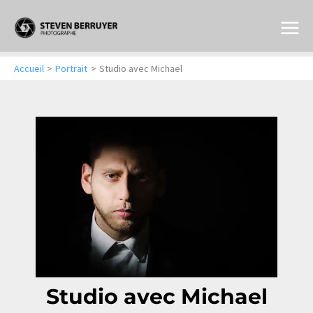
Aller
au
contenu
Accueil
Portrait
Studio avec Michael
Studio avec Michael