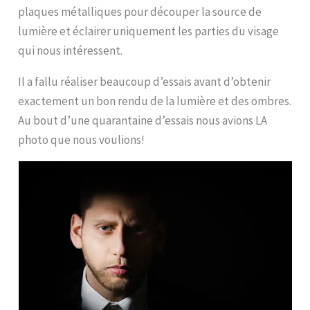
plaques métalliques pour découper la source de
lumière et éclairer uniquement les parties du visage
qui nous intéressent.
Il a fallu réaliser beaucoup d’essais avant d’obtenir
exactement un bon rendu de la lumière et des ombres.
Au bout d’une quarantaine d’essais nous avions LA
photo que nous voulions!