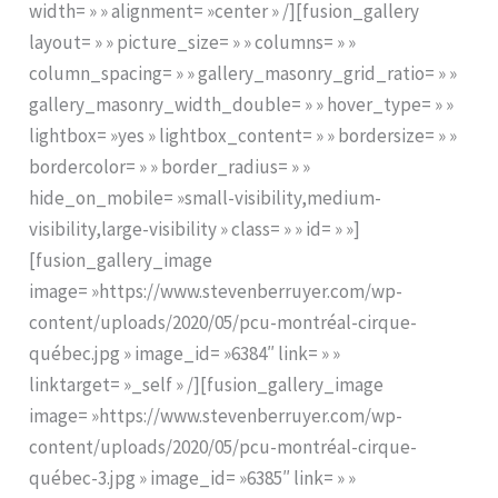
width= » » alignment= »center » /][fusion_gallery
layout= » » picture_size= » » columns= » »
column_spacing= » » gallery_masonry_grid_ratio= » »
gallery_masonry_width_double= » » hover_type= » »
lightbox= »yes » lightbox_content= » » bordersize= » »
bordercolor= » » border_radius= » »
hide_on_mobile= »small-visibility,medium-
visibility,large-visibility » class= » » id= » »]
[fusion_gallery_image
image= »https://www.stevenberruyer.com/wp-
content/uploads/2020/05/pcu-montréal-cirque-
québec.jpg » image_id= »6384″ link= » »
linktarget= »_self » /][fusion_gallery_image
image= »https://www.stevenberruyer.com/wp-
content/uploads/2020/05/pcu-montréal-cirque-
québec-3.jpg » image_id= »6385″ link= » »