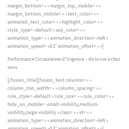
margin_bottom= » » margin_top_mobile= » »
margin_bottom_mobile= » » text_color= » »
animated_text_color= » » highlight_color= » »
style_type= »default » sep_color= » »
animation_type= » » animation_direction= »left »
animation_speed= »0.3″ animation_offset= » »]
Performance Circassienne d’Urgence – de la rue à chez
vous
[/fusion_title][fusion_text columns= » »
column_min_width= » » column_spacing= » »
rule_style= »default » rule_size= » » rule_color= » »
hide_on_mobile= »small-visibility,medium-
visibility,large-visibility » class= » » id= » »
animation_type= » » animation_direction= »left »
animation_speed= »0.3″ animation_offset= » »]