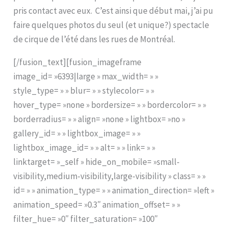
pris contact avec eux. C’est ainsi que début mai, j’ai pu
faire quelques photos du seul (et unique?) spectacle
de cirque de l’été dans les rues de Montréal.
[/fusion_text][fusion_imageframe
image_id= »6393|large » max_width= » »
style_type= » » blur= » » stylecolor= » »
hover_type= »none » bordersize= » » bordercolor= » »
borderradius= » » align= »none » lightbox= »no »
gallery_id= » » lightbox_image= » »
lightbox_image_id= » » alt= » » link= » »
linktarget= »_self » hide_on_mobile= »small-
visibility,medium-visibility,large-visibility » class= » »
id= » » animation_type= » » animation_direction= »left »
animation_speed= »0.3″ animation_offset= » »
filter_hue= »0″ filter_saturation= »100″