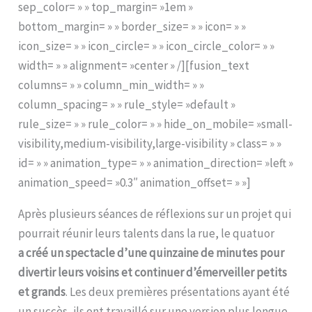
sep_color= » » top_margin= »1em »
bottom_margin= » » border_size= » » icon= » »
icon_size= » » icon_circle= » » icon_circle_color= » »
width= » » alignment= »center » /][fusion_text
columns= » » column_min_width= » »
column_spacing= » » rule_style= »default »
rule_size= » » rule_color= » » hide_on_mobile= »small-
visibility,medium-visibility,large-visibility » class= » »
id= » » animation_type= » » animation_direction= »left »
animation_speed= »0.3″ animation_offset= » »]
Après plusieurs séances de réflexions sur un projet qui
pourrait réunir leurs talents dans la rue, le quatuor
a créé un spectacle d’une quinzaine de minutes pour
divertir leurs voisins et continuer d’émerveiller petits
et grands
. Les deux premières présentations ayant été
un succès, ils ont travaillé sur une version plus longue,