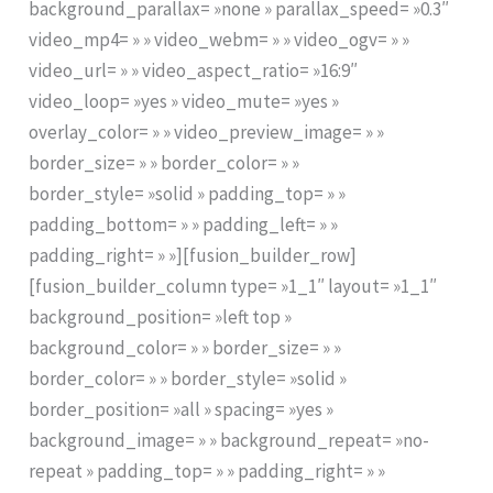
background_parallax= »none » parallax_speed= »0.3″
video_mp4= » » video_webm= » » video_ogv= » »
video_url= » » video_aspect_ratio= »16:9″
video_loop= »yes » video_mute= »yes »
overlay_color= » » video_preview_image= » »
border_size= » » border_color= » »
border_style= »solid » padding_top= » »
padding_bottom= » » padding_left= » »
padding_right= » »][fusion_builder_row]
[fusion_builder_column type= »1_1″ layout= »1_1″
background_position= »left top »
background_color= » » border_size= » »
border_color= » » border_style= »solid »
border_position= »all » spacing= »yes »
background_image= » » background_repeat= »no-
repeat » padding_top= » » padding_right= » »