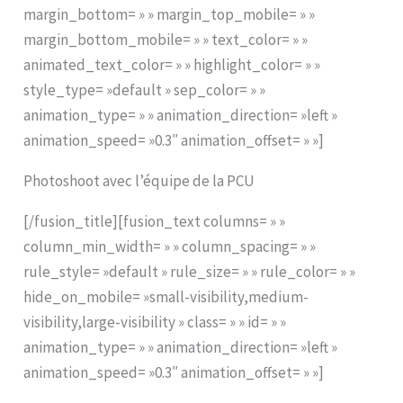
margin_bottom= » » margin_top_mobile= » »
margin_bottom_mobile= » » text_color= » »
animated_text_color= » » highlight_color= » »
style_type= »default » sep_color= » »
animation_type= » » animation_direction= »left »
animation_speed= »0.3″ animation_offset= » »]
Photoshoot avec l’équipe de la PCU
[/fusion_title][fusion_text columns= » »
column_min_width= » » column_spacing= » »
rule_style= »default » rule_size= » » rule_color= » »
hide_on_mobile= »small-visibility,medium-
visibility,large-visibility » class= » » id= » »
animation_type= » » animation_direction= »left »
animation_speed= »0.3″ animation_offset= » »]