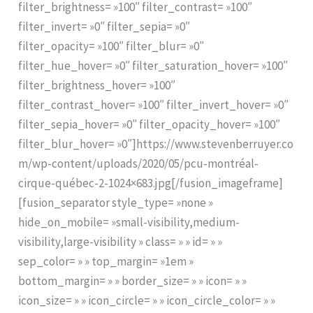
filter_brightness= »100″ filter_contrast= »100″
filter_invert= »0″ filter_sepia= »0″
filter_opacity= »100″ filter_blur= »0″
filter_hue_hover= »0″ filter_saturation_hover= »100″
filter_brightness_hover= »100″
filter_contrast_hover= »100″ filter_invert_hover= »0″
filter_sepia_hover= »0″ filter_opacity_hover= »100″
filter_blur_hover= »0″]https://www.stevenberruyer.co
m/wp-content/uploads/2020/05/pcu-montréal-
cirque-québec-2-1024×683.jpg[/fusion_imageframe]
[fusion_separator style_type= »none »
hide_on_mobile= »small-visibility,medium-
visibility,large-visibility » class= » » id= » »
sep_color= » » top_margin= »1em »
bottom_margin= » » border_size= » » icon= » »
icon_size= » » icon_circle= » » icon_circle_color= » »