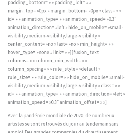
padding_bottom= » » padding_left= » »
margin_top= »0px » margin_bottom= »0px » class= » »
id= » » animation_type= » » animation_speed= »0.3″
animation_direction= »left » hide_on_mobile= »small-
visibility,medium-visibility,large-visibility »
center_content= »no » last= »no » min_height= » »
hover_type= »none » link= » »][fusion_text
columns= » » column_min_width= » »
column_spacing= » » rule_style= »default »
rule_size= » » rule_color= » » hide_on_mobile= »small-
visibility,medium-visibility,large-visibility » class= » »
id= » » animation_type= » » animation_direction= »left »
animation_speed= »0.3″ animation_offset= » »]
Avec la pandémie mondiale de 2020, de nombreux
artistes se sont retrouvés du jour au lendemain sans
emploi. Des grandes compagnies du divertissement,