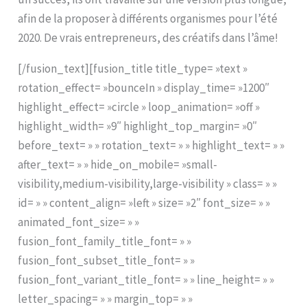
afin de la proposer à différents organismes pour l’été
2020. De vrais entrepreneurs, des créatifs dans l’âme!
[/fusion_text][fusion_title title_type= »text »
rotation_effect= »bounceIn » display_time= »1200″
highlight_effect= »circle » loop_animation= »off »
highlight_width= »9″ highlight_top_margin= »0″
before_text= » » rotation_text= » » highlight_text= » »
after_text= » » hide_on_mobile= »small-
visibility,medium-visibility,large-visibility » class= » »
id= » » content_align= »left » size= »2″ font_size= » »
animated_font_size= » »
fusion_font_family_title_font= » »
fusion_font_subset_title_font= » »
fusion_font_variant_title_font= » » line_height= » »
letter_spacing= » » margin_top= » »