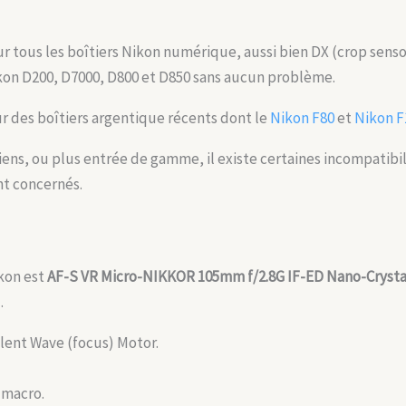
r tous les boîtiers Nikon numérique, aussi bien DX (crop sensor
Nikon D200, D7000, D800 et D850 sans aucun problème.
sur des boîtiers argentique récents dont le
Nikon F80
et
Nikon F
iens, ou plus entrée de gamme, il existe certaines incompatibil
nt concernés.
ikon est
AF-S VR Micro-NIKKOR 105mm f/2.8G IF-ED Nano-Crysta
.
ilent Wave (focus) Motor.
n macro.