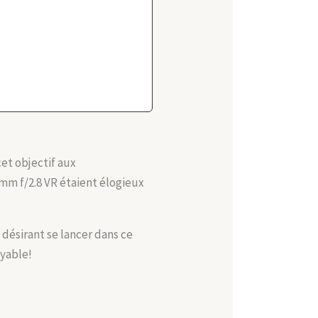
cet objectif aux
5mm f/2.8 VR étaient élogieux
ésirant se lancer dans ce
oyable!