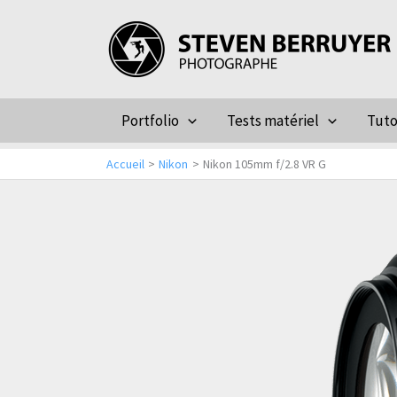
Aller
au
contenu
Portfolio
Tests matériel
Tuto
Accueil
Nikon
Nikon 105mm f/2.8 VR G