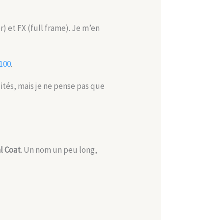
) et FX (full frame). Je m’en
100
.
ités, mais je ne pense pas que
l Coat
. Un nom un peu long,